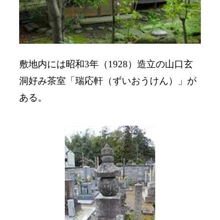
敷地内には昭和3年（1928）造立の山口玄
洞好み茶室「瑞応軒（ずいおうけん）」が
ある。