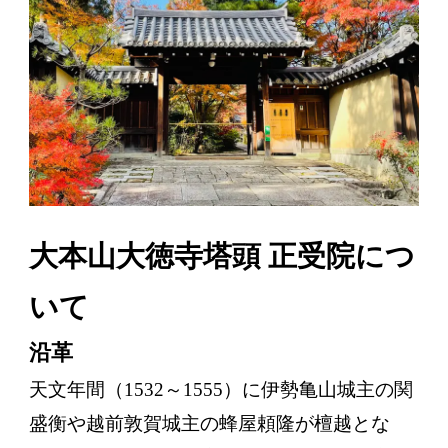
大本山大徳寺塔頭 正受院につ
いて
沿革
天文年間（1532～1555）に伊勢亀山城主の関
盛衡や越前敦賀城主の蜂屋頼隆が檀越とな